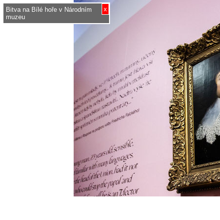
x
Bitva na Bílé hoře v Národním
muzeu