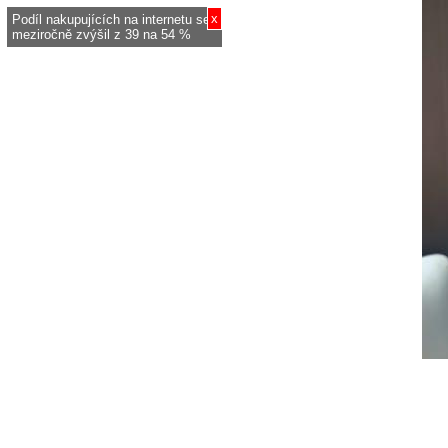
x
Podíl nakupujících na internetu se
meziročně zvýšil z 39 na 54 %